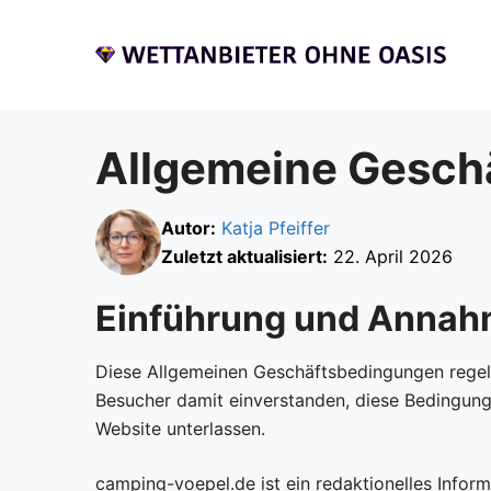
Skip
to
content
Allgemeine Gesch
Autor:
Katja Pfeiffer
Zuletzt aktualisiert:
22. April 2026
Einführung und Annah
Diese Allgemeinen Geschäftsbedingungen rege
Besucher damit einverstanden, diese Bedingunge
Website unterlassen.
camping-voepel.de ist ein redaktionelles Infor